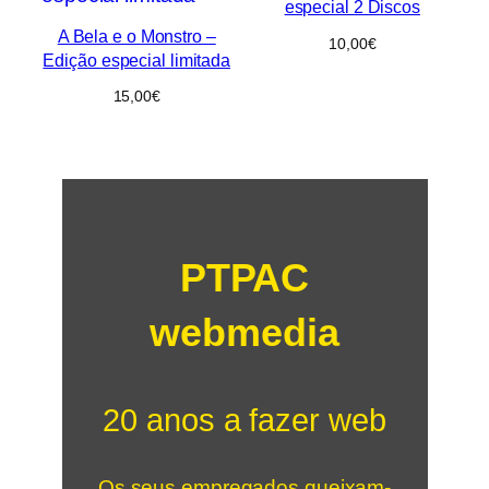
especial 2 Discos
A Bela e o Monstro –
10,00
€
Edição especial limitada
15,00
€
PTPAC
webmedia
20 anos a fazer web
Os seus empregados queixam-