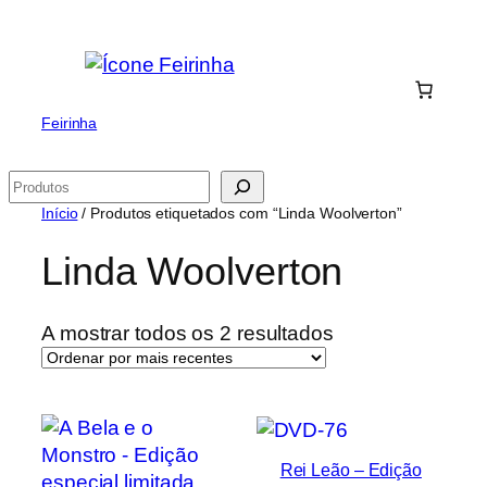
Saltar
para
o
conteúdo
Feirinha
Pesquisar
Início
/ Produtos etiquetados com “Linda Woolverton”
Linda Woolverton
Ordenado
A mostrar todos os 2 resultados
por
mais
recentes
Rei Leão – Edição