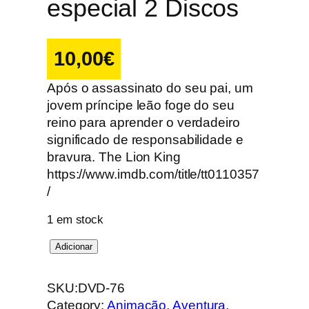
especial 2 Discos
10,00
€
Após o assassinato do seu pai, um
jovem príncipe leão foge do seu
reino para aprender o verdadeiro
significado de responsabilidade e
bravura. The Lion King
https://www.imdb.com/title/tt0110357
/
1 em stock
Q
Adicionar
u
a
SKU:
DVD-76
n
Category:
Animação
, 
Aventura
, 