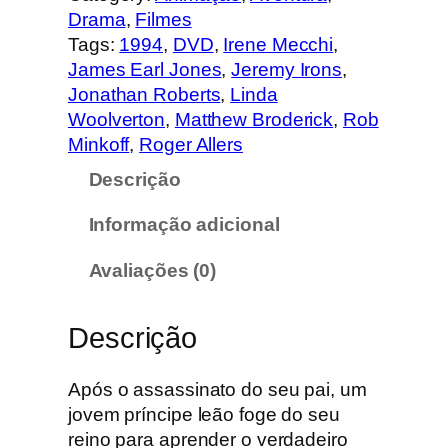
t
Drama
, 
Filmes
i
Tags:
1994
, 
DVD
, 
Irene Mecchi
, 
d
James Earl Jones
, 
Jeremy Irons
, 
a
Jonathan Roberts
, 
Linda
d
Woolverton
, 
Matthew Broderick
, 
Rob
e
Minkoff
, 
Roger Allers
d
Descrição
e
R
Informação adicional
e
i
Avaliações (0)
L
e
Descrição
ã
o
–
Após o assassinato do seu pai, um
E
jovem príncipe leão foge do seu
d
reino para aprender o verdadeiro