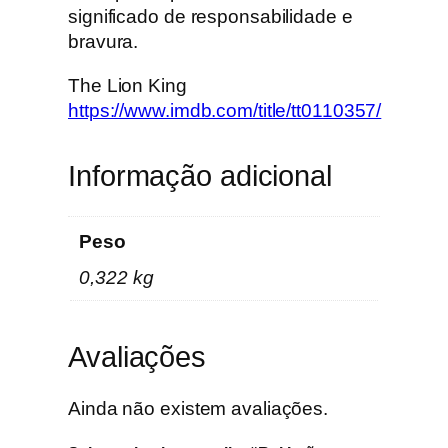
i
significado de responsabilidade e
ç
bravura.
ã
The Lion King
o
https://www.imdb.com/title/tt0110357/
e
s
p
Informação adicional
e
c
i
Peso
a
0,322 kg
l
2
D
Avaliações
i
s
Ainda não existem avaliações.
c
o