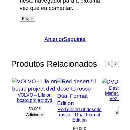
neste navegador para a próxima
vez que eu comentar.
Anterior
Seguinte
Produtos Relacionados
Desperado
Mariachi / 
VOLVO – Life on
Vez no M
board project dvd
30,00
50,00
€
Red desert / Il deserto
Adicion
rosso – Dual Format
Adicionar
Edition
50,00
€