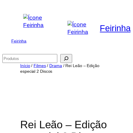
Saltar
para
o
Feirinha
conteúdo
Feirinha
Pesquisar
Início
/
Filmes
/
Drama
/ Rei Leão – Edição
especial 2 Discos
Rei Leão – Edição