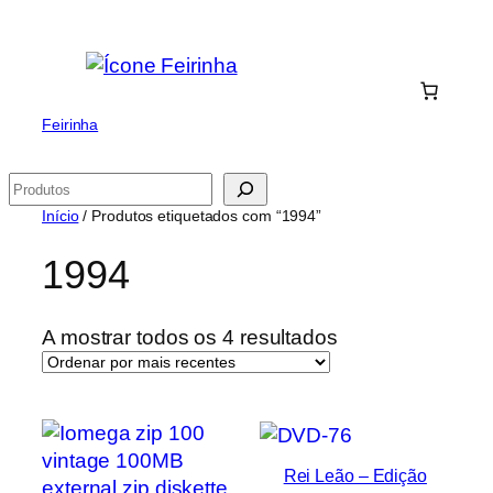
Saltar
para
o
conteúdo
Feirinha
Pesquisar
Início
/ Produtos etiquetados com “1994”
1994
Ordenado
A mostrar todos os 4 resultados
por
mais
recentes
Rei Leão – Edição