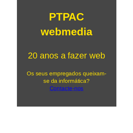
PTPAC
webmedia
20 anos a fazer web
Os seus empregados queixam-
se da informática?
Contacte-nos