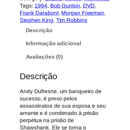
t
Tags:
1994
, 
Bob Gunton
, 
DVD
, 
i
Frank Darabont
, 
Morgan Freeman
, 
d
Stephen King
, 
Tim Robbins
a
Descrição
d
e
Informação adicional
d
e
Avaliações (0)
O
s
Descrição
c
o
n
Andy Dufresne, um banqueiro de
d
sucesso, é preso pelos
e
assassinatos de sua esposa e seu
n
amante e é condenado à prisão
a
perpétua na prisão de
d
Shawshank. Ele se torna o