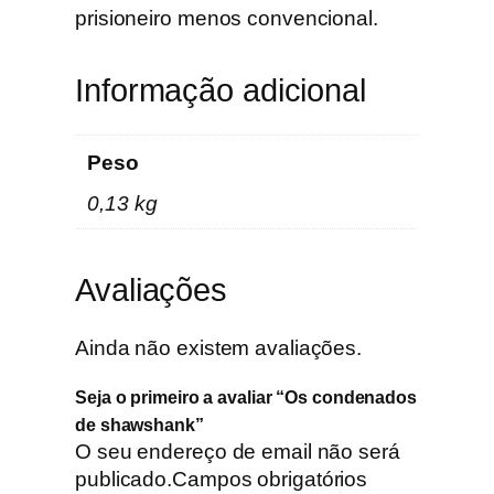
o
prisioneiro menos convencional.
s
d
Informação adicional
e
s
h
Peso
a
0,13 kg
w
s
h
Avaliações
a
n
k
Ainda não existem avaliações.
Seja o primeiro a avaliar “Os condenados
de shawshank”
O seu endereço de email não será
publicado.
Campos obrigatórios