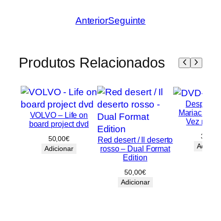
Anterior
Seguinte
Produtos Relacionados
Desperado
Mariachi / 
VOLVO – Life on
Vez no M
board project dvd
30,00
50,00
€
Red desert / Il deserto
Adicion
rosso – Dual Format
Adicionar
Edition
50,00
€
Adicionar