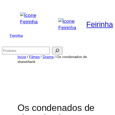
Saltar
para
o
Feirinha
conteúdo
Feirinha
Pesquisar
Início
/
Filmes
/
Drama
/ Os condenados de
shawshank
Os condenados de