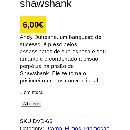
shawshank
6,00
€
Andy Dufresne, um banqueiro de
sucesso, é preso pelos
assassinatos de sua esposa e seu
amante e é condenado à prisão
perpétua na prisão de
Shawshank. Ele se torna o
prisioneiro menos convencional.
1 em stock
Q
Adicionar
u
a
SKU:
DVD-66
n
Category:
Drama
, 
Filmes
, 
Promoção