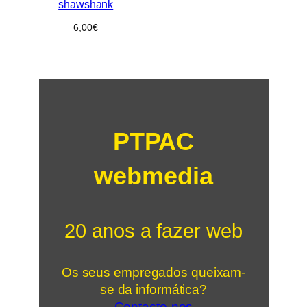
shawshank
6,00
€
PTPAC
webmedia
20 anos a fazer web
Os seus empregados queixam-
se da informática?
Contacte-nos