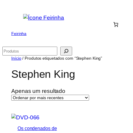
Saltar
para
o
conteúdo
Feirinha
Pesquisar
Início
/ Produtos etiquetados com “Stephen King”
Stephen King
Apenas um resultado
Os condenados de