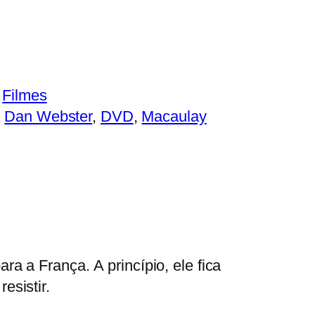
 
Filmes
, 
Dan Webster
, 
DVD
, 
Macaulay
ra a França. A princípio, ele fica
esistir.