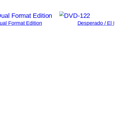
Dual Format Edition
Desperado / El Mariac
3
Ad