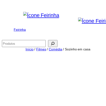
Saltar
para
o
conteúdo
Feirinha
Pesquisar
Início
/
Filmes
/
Comédia
/ Sozinho em casa