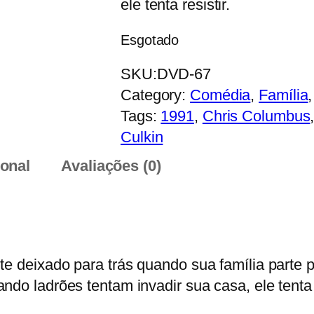
ele tenta resistir.
Esgotado
SKU:
DVD-67
Category:
Comédia
, 
Família
,
Tags:
1991
, 
Chris Columbus
Culkin
ional
Avaliações (0)
e deixado para trás quando sua família parte pa
do ladrões tentam invadir sua casa, ele tenta r