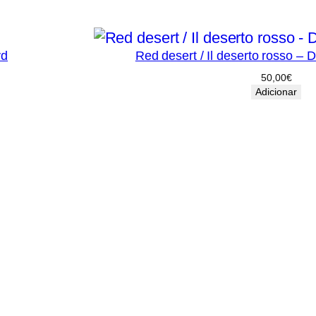
vd
Red desert / Il deserto rosso – 
50,00
€
Adicionar