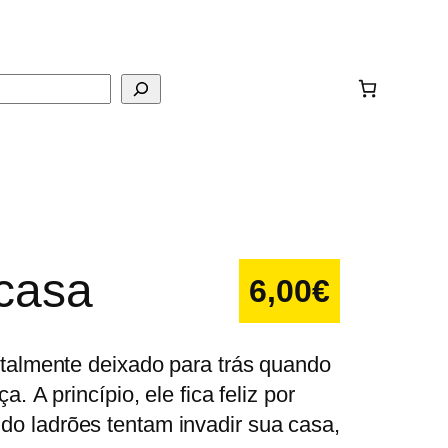
ar
casa
6,00
€
ntalmente deixado para trás quando
a. A princípio, ele fica feliz por
o ladrões tentam invadir sua casa,