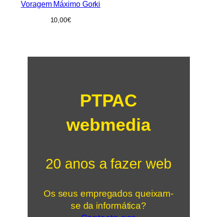
Voragem Máximo Gorki
10,00
€
PTPAC
webmedia
20 anos a fazer web
Os seus empregados queixam-
se da informática?