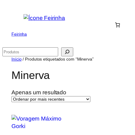
Saltar
para
o
conteúdo
Feirinha
Pesquisar
Início
/ Produtos etiquetados com “Minerva”
Minerva
Apenas um resultado