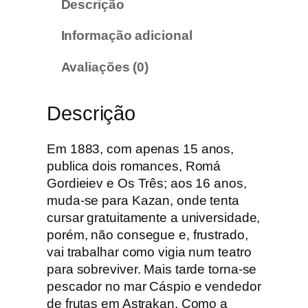
Descrição
a
d
Informação adicional
e
d
Avaliações (0)
e
V
Descrição
o
r
a
Em 1883, com apenas 15 anos,
g
publica dois romances, Romá
e
Gordieiev e Os Três; aos 16 anos,
m
muda-se para Kazan, onde tenta
M
cursar gratuitamente a universidade,
á
porém, não consegue e, frustrado,
x
vai trabalhar como vigia num teatro
i
para sobreviver. Mais tarde torna-se
m
pescador no mar Cáspio e vendedor
o
de frutas em Astrakan. Como a