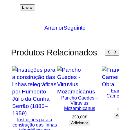
Anterior
Seguinte
Produtos Relacionados
Francisc
Carneiro – 
Pancho Guedes –
Obra
Vitruvius
Mozambicanus
100,00
Adicion
250,00
€
Instruções para a
Adicionar
construção das linhas