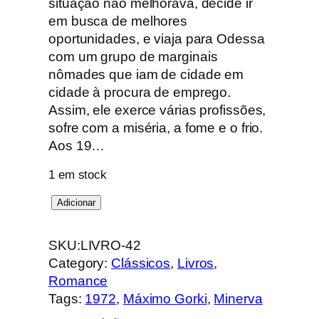
situação não melhorava, decide ir
em busca de melhores
oportunidades, e viaja para Odessa
com um grupo de marginais
nômades que iam de cidade em
cidade à procura de emprego.
Assim, ele exerce várias profissões,
sofre com a miséria, a fome e o frio.
Aos 19…
1 em stock
Q
Adicionar
u
a
SKU:
LIVRO-42
n
Category:
Clássicos
, 
Livros
, 
t
Romance
i
Tags:
1972
, 
Máximo Gorki
, 
Minerva
d