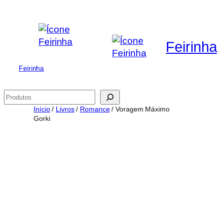
Saltar
para
o
Feirinha
conteúdo
Feirinha
Pesquisar
Início
/
Livros
/
Romance
/ Voragem Máximo
Gorki