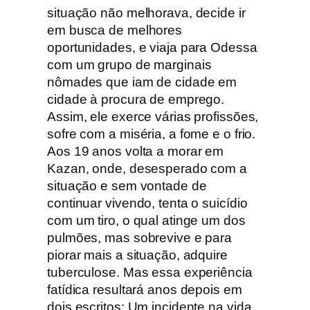
G
situação não melhorava, decide ir
o
em busca de melhores
r
oportunidades, e viaja para Odessa
k
com um grupo de marginais
i
nômades que iam de cidade em
cidade à procura de emprego.
Assim, ele exerce várias profissões,
sofre com a miséria, a fome e o frio.
Aos 19 anos volta a morar em
Kazan, onde, desesperado com a
situação e sem vontade de
continuar vivendo, tenta o suicídio
com um tiro, o qual atinge um dos
pulmões, mas sobrevive e para
piorar mais a situação, adquire
tuberculose. Mas essa experiência
fatídica resultará anos depois em
dois escritos: Um incidente na vida