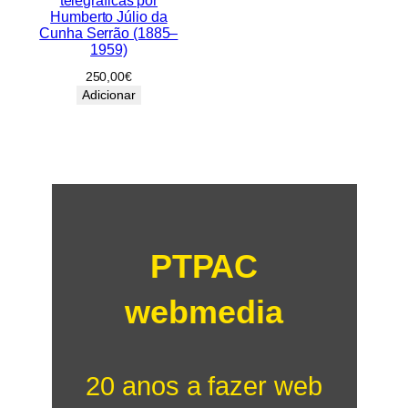
telegráficas por
Humberto Júlio da
Cunha Serrão (1885–
1959)
250,00
€
Adicionar
PTPAC
webmedia
20 anos a fazer web