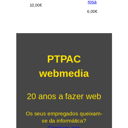
rosa
10,00
€
6,00
€
PTPAC
webmedia
20 anos a fazer web
Os seus empregados queixam-
se da informática?
Contacte-nos