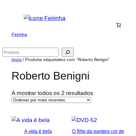
Saltar
para
o
conteúdo
Feirinha
Pesquisar
Início
/ Produtos etiquetados com “Roberto Benigni”
Roberto Benigni
Ordenado
A mostrar todos os 2 resultados
por
mais
recentes
A vida é bela
O filho da pantera cor de