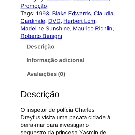
t
Promoção
i
Tags:
1993
, 
Blake Edwards
, 
Claudia
d
Cardinale
, 
DVD
, 
Herbert Lom
, 
a
Madeline Sunshine
, 
Maurice Richlin
, 
d
Roberto Benigni
e
Descrição
d
e
Informação adicional
O
f
Avaliações (0)
i
l
Descrição
h
o
d
O inspetor de polícia Charles
a
Dreyfus visita uma pacata cidade à
p
beira-mar para investigar o
a
sequestro da princesa Yasmin de