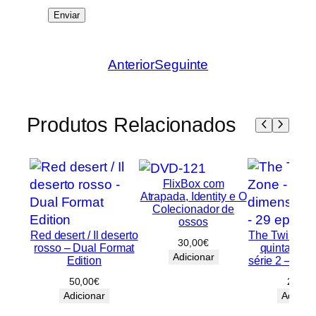
Anterior
Seguinte
Produtos Relacionados
FlixBox com
Atrapada, Identity e O
Colecionador de
ossos
Red desert / Il deserto
The Twilight 
30,00
€
rosso – Dual Format
quinta dim
Adicionar
Edition
série 2 – 29 
50,00
€
25,00
Adicionar
Adicion