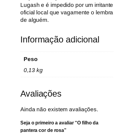
n
Lugash e é impedido por um irritante
t
oficial local que vagamente o lembra
e
de alguém.
r
a
Informação adicional
c
o
r
Peso
d
0,13 kg
e
r
o
Avaliações
s
a
Ainda não existem avaliações.
Seja o primeiro a avaliar “O filho da
pantera cor de rosa”