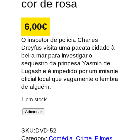
cor de rosa
6,00
€
O inspetor de polícia Charles
Dreyfus visita uma pacata cidade à
beira-mar para investigar o
sequestro da princesa Yasmin de
Lugash e é impedido por um irritante
oficial local que vagamente o lembra
de alguém.
1 em stock
Q
Adicionar
u
a
SKU:
DVD-52
n
Category:
Comédia
, 
Crime
, 
Filmes
, 