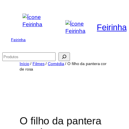
Saltar
para
o
Feirinha
conteúdo
Feirinha
Pesquisar
Início
/
Filmes
/
Comédia
/ O filho da pantera cor
de rosa
O filho da pantera