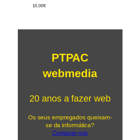
10,00
€
PTPAC
webmedia
20 anos a fazer web
Os seus empregados queixam-
se da informática?
Contacte-nos