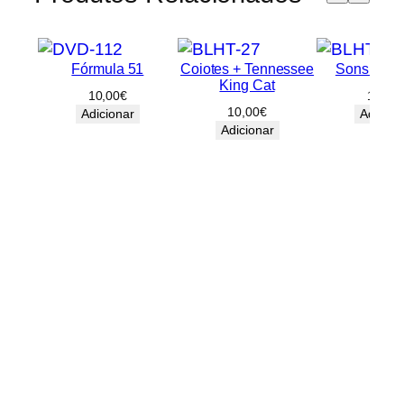
Fórmula 51
Coiotes + Tennessee
Sons do P
King Cat
10,00
€
10,00
10,00
€
Adicionar
Adicion
Adicionar