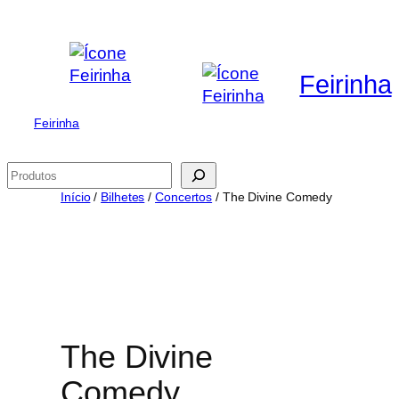
Saltar
para
o
Feirinha
conteúdo
Feirinha
Pesquisar
Início
/
Bilhetes
/
Concertos
/ The Divine Comedy
The Divine
Comedy