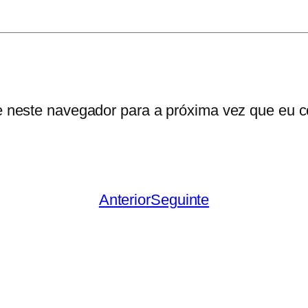
a
e neste navegador para a próxima vez que eu c
Anterior
Seguinte