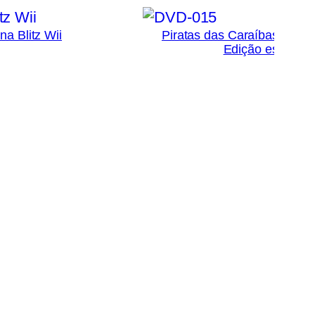
a Blitz Wii
Piratas das Caraíbas: O C
Edição especial 
1
Ad