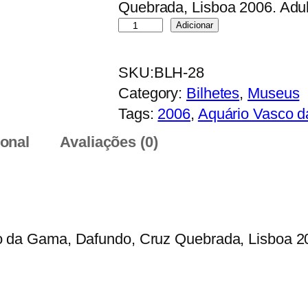
Quebrada, Lisboa 2006. Adul
Q
Adicionar
u
a
SKU:
BLH-28
n
Category:
Bilhetes
, 
Museus
t
Tags:
2006
, 
Aquário Vasco 
i
ional
Avaliações (0)
d
a
d
e
d
o da Gama, Dafundo, Cruz Quebrada, Lisboa 2
e
A
q