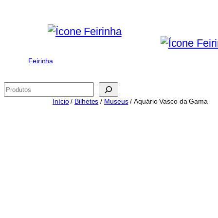
Saltar
para
o
conteúdo
Feirinha
Pesquisar
Início
/
Bilhetes
/
Museus
/ Aquário Vasco da Gama