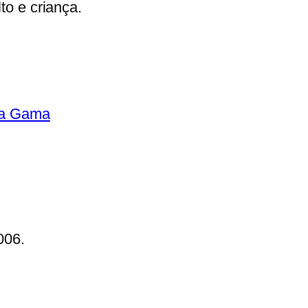
to e criança.
da Gama
006.