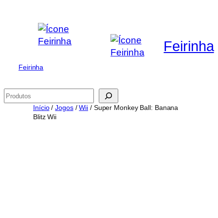
Saltar
para
o
Feirinha
conteúdo
Feirinha
Pesquisar
Início
/
Jogos
/
Wii
/ Super Monkey Ball: Banana
Blitz Wii