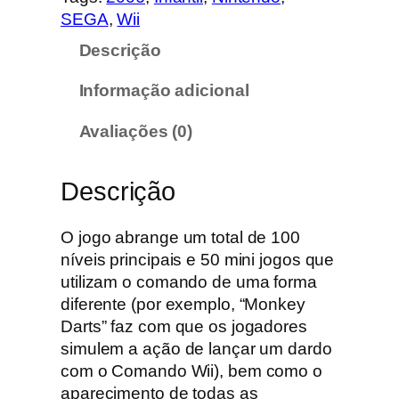
i
SEGA
, 
Wii
d
Descrição
a
d
Informação adicional
e
d
Avaliações (0)
e
S
Descrição
u
p
e
O jogo abrange um total de 100
r
níveis principais e 50 mini jogos que
M
utilizam o comando de uma forma
o
diferente (por exemplo, “Monkey
n
Darts” faz com que os jogadores
k
simulem a ação de lançar um dardo
e
com o Comando Wii), bem como o
y
aparecimento de todas as