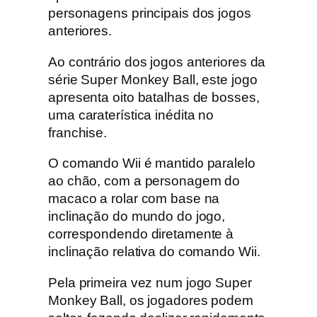
B
personagens principais dos jogos
a
anteriores.
l
Ao contrário dos jogos anteriores da
l
série Super Monkey Ball, este jogo
:
apresenta oito batalhas de bosses,
B
uma caraterística inédita no
a
franchise.
n
a
O comando Wii é mantido paralelo
n
ao chão, com a personagem do
a
macaco a rolar com base na
B
inclinação do mundo do jogo,
l
correspondendo diretamente à
i
inclinação relativa do comando Wii.
t
z
Pela primeira vez num jogo Super
W
Monkey Ball, os jogadores podem
i