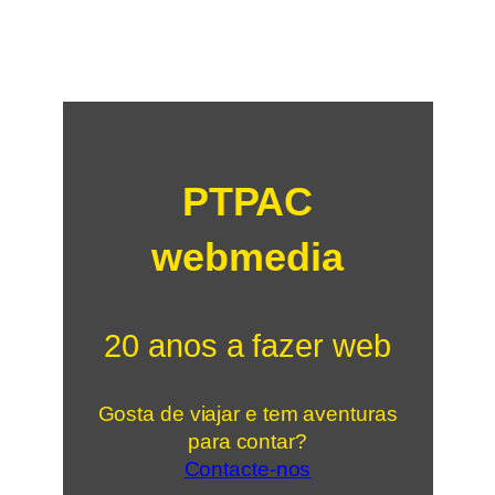
PTPAC
webmedia
20 anos a fazer web
Gosta de viajar e tem aventuras
para contar?
Contacte-nos