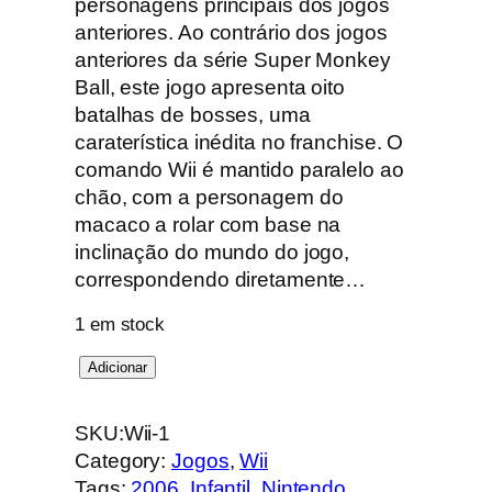
personagens principais dos jogos
anteriores. Ao contrário dos jogos
anteriores da série Super Monkey
Ball, este jogo apresenta oito
batalhas de bosses, uma
caraterística inédita no franchise. O
comando Wii é mantido paralelo ao
chão, com a personagem do
macaco a rolar com base na
inclinação do mundo do jogo,
correspondendo diretamente…
1 em stock
Q
Adicionar
u
a
SKU:
Wii-1
n
Category:
Jogos
, 
Wii
t
Tags:
2006
, 
Infantil
, 
Nintendo
, 