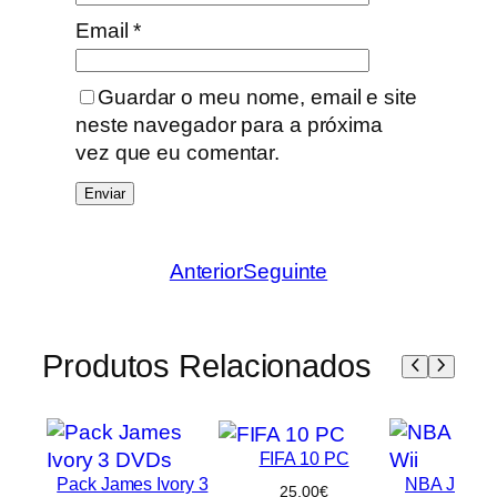
Email
*
Guardar o meu nome, email e site
neste navegador para a próxima
vez que eu comentar.
Anterior
Seguinte
Produtos Relacionados
FIFA 10 PC
Pack James Ivory 3
NBA Jam jo
25,00
€