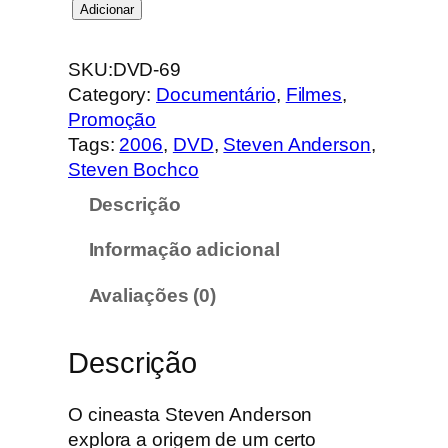
Q
Adicionar
u
a
SKU:
DVD-69
n
Category:
Documentário
, 
Filmes
, 
t
Promoção
i
Tags:
2006
, 
DVD
, 
Steven Anderson
, 
d
Steven Bochco
a
Descrição
d
e
Informação adicional
d
e
Avaliações (0)
F
*
Descrição
K
o
d
O cineasta Steven Anderson
o
explora a origem de um certo