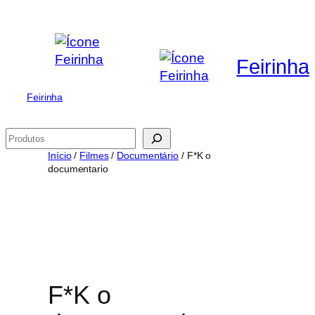
Saltar
para
o
Feirinha
conteúdo
Feirinha
Pesquisar
Início
/
Filmes
/
Documentário
/ F*K o
documentario
F*K o