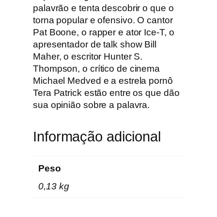
c
palavrão e tenta descobrir o que o
u
torna popular e ofensivo. O cantor
m
Pat Boone, o rapper e ator Ice-T, o
e
apresentador de talk show Bill
n
Maher, o escritor Hunter S.
t
Thompson, o crítico de cinema
a
Michael Medved e a estrela pornô
r
Tera Patrick estão entre os que dão
i
sua opinião sobre a palavra.
o
Informação adicional
Peso
0,13 kg