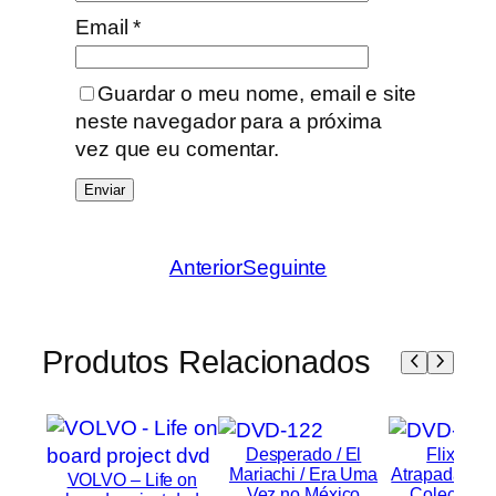
Email
*
Guardar o meu nome, email e site
neste navegador para a próxima
vez que eu comentar.
Anterior
Seguinte
Produtos Relacionados
Desperado / El
FlixBox
Mariachi / Era Uma
Atrapada, Ide
VOLVO – Life on
Vez no México
Coleciona