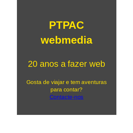
PTPAC
webmedia
20 anos a fazer web
Gosta de viajar e tem aventuras
para contar?
Contacte-nos