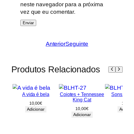
neste navegador para a próxima
vez que eu comentar.
Anterior
Seguinte
Produtos Relacionados
A vida é bela
Coiotes + Tennessee
Sons do P
King Cat
10,00
€
10,00
10,00
€
Adicionar
Adicion
Adicionar