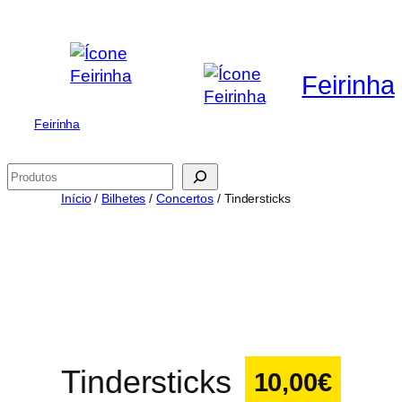
Saltar
para
o
Feirinha
conteúdo
Feirinha
Pesquisar
Início
/
Bilhetes
/
Concertos
/ Tindersticks
Tindersticks
10,00
€