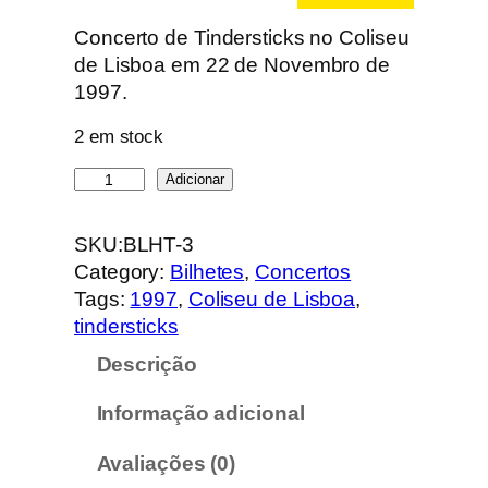
Concerto de Tindersticks no Coliseu
de Lisboa em 22 de Novembro de
1997.
2 em stock
Q
Adicionar
u
a
SKU:
BLHT-3
n
Category:
Bilhetes
, 
Concertos
t
Tags:
1997
, 
Coliseu de Lisboa
, 
i
tindersticks
d
Descrição
a
d
Informação adicional
e
d
Avaliações (0)
e