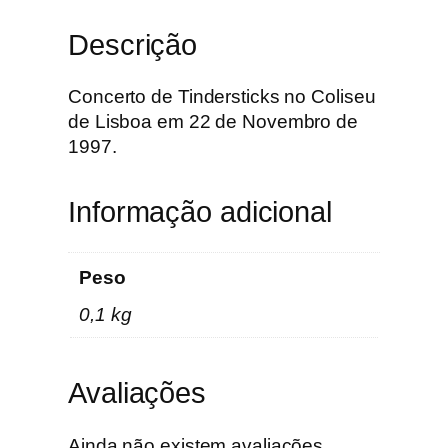
T
Descrição
i
n
d
Concerto de Tindersticks no Coliseu
e
de Lisboa em 22 de Novembro de
r
1997.
s
t
Informação adicional
i
c
k
Peso
s
0,1 kg
Avaliações
Ainda não existem avaliações.