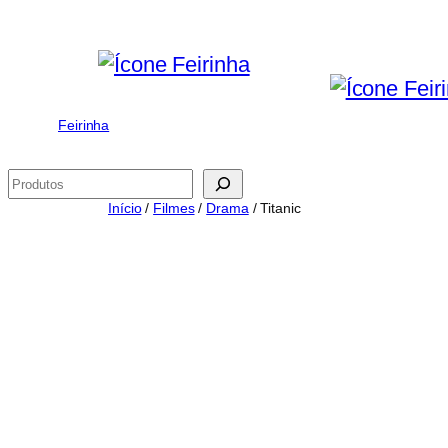
Saltar
para
o
conteúdo
Feirinha
Pesquisar
Início
/
Filmes
/
Drama
/ Titanic