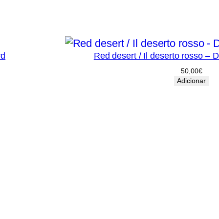
vd
Red desert / Il deserto rosso – 
50,00
€
Adicionar