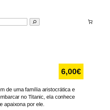
ar
6,00
€
 de uma família aristocrática e
embarcar no Titanic, ela conhece
e apaixona por ele.