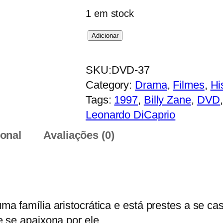
1 em stock
Q
Adicionar
u
a
SKU:
DVD-37
n
Category:
Drama
, 
Filmes
, 
Hi
t
Tags:
1997
, 
Billy Zane
, 
DVD
i
Leonardo DiCaprio
d
ional
Avaliações (0)
a
d
e
d
e
 família aristocrática e está prestes a se cas
T
 se apaixona por ele.