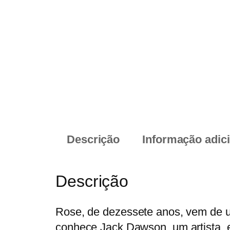
Descrição
Informação adic
Descrição
Rose, de dezessete anos, vem de uma
conhece Jack Dawson, um artista, e