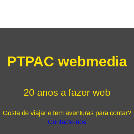
PTPAC webmedia
20 anos a fazer web
Gosta de viajar e tem aventuras para contar?
Contacte-nos