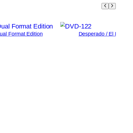
Dual Format Edition
Desperado / El Mariac
3
Ad