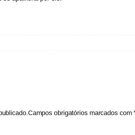
i
t
a
n
i
c
publicado.
Campos obrigatórios marcados com