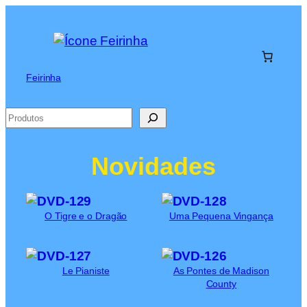
Saltar
para
o
conteúdo
Feirinha
Pesquisar
Novidades
O Tigre e o Dragão
Uma Pequena Vingança
Le Pianiste
As Pontes de Madison
County