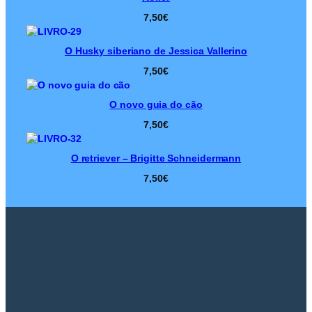
7,50
€
O Husky siberiano de Jessica Vallerino
7,50
€
O novo guia do cão
7,50
€
O retriever – Brigitte Schneidermann
7,50
€