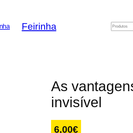
Feirinha
Pesquis
As vantagen
invisível
6,00
€