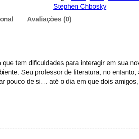
i
Stephen Chbosky
d
ional
Avaliações (0)
a
d
e
d
e
que tem dificuldades para interagir em sua no
A
iente. Seu professor de literatura, no entanto,
s
ar pouco de si… até o dia em que dois amigos,
v
a
n
t
a
g