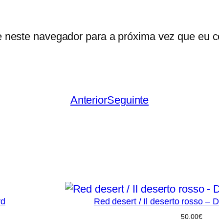
e
l
e neste navegador para a próxima vez que eu c
Anterior
Seguinte
vd
Red desert / Il deserto rosso – 
50,00
€