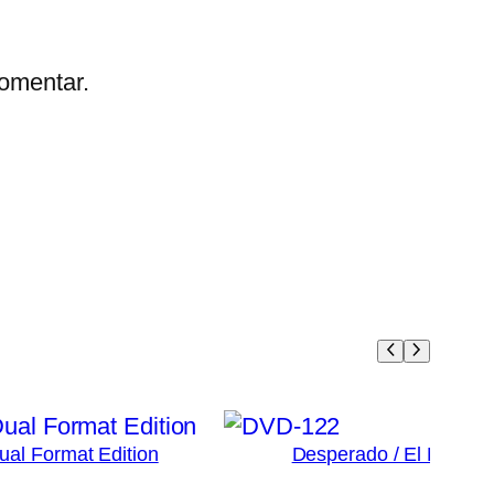
omentar.
Dual Format Edition
Desperado / El Mariac
3