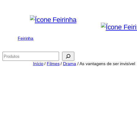
Saltar
para
o
conteúdo
Feirinha
Pesquisar
Início
/
Filmes
/
Drama
/ As vantagens de ser invisível