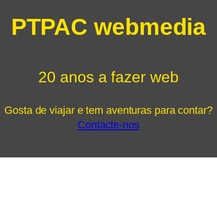
PTPAC webmedia
20 anos a fazer web
Gosta de viajar e tem aventuras para contar?
Contacte-nos