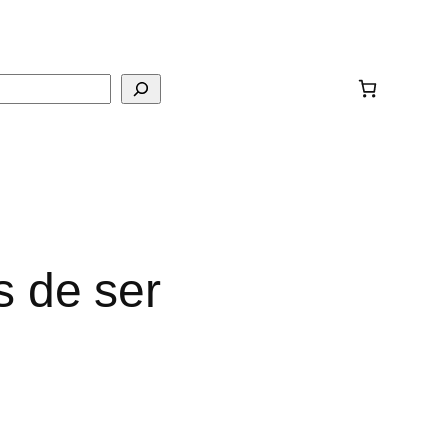
ar
s de ser