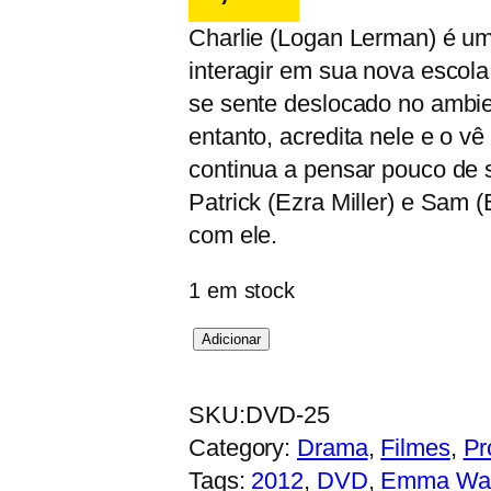
Charlie (Logan Lerman) é um
interagir em sua nova escola
se sente deslocado no ambien
entanto, acredita nele e o v
continua a pensar pouco de 
Patrick (Ezra Miller) e Sam
com ele.
1 em stock
Q
Adicionar
u
a
SKU:
DVD-25
n
Category:
Drama
, 
Filmes
, 
Pr
t
Tags:
2012
, 
DVD
, 
Emma Wa