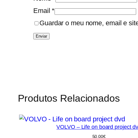
Email
*
Guardar o meu nome, email e sit
Produtos Relacionados
VOLVO – Life on board project d
50,00
€