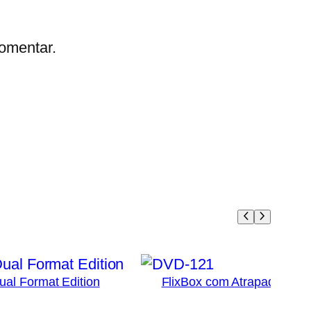
omentar.
Dual Format Edition
FlixBox com Atrapada, Iden
3