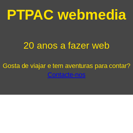
PTPAC webmedia
20 anos a fazer web
Gosta de viajar e tem aventuras para contar?
Contacte-nos