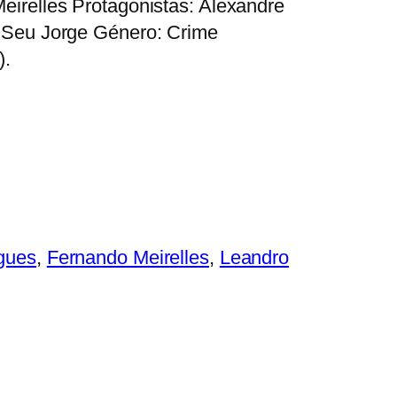
eirelles Protagonistas: Alexandre
, Seu Jorge Género: Crime
).
gues
, 
Fernando Meirelles
, 
Leandro