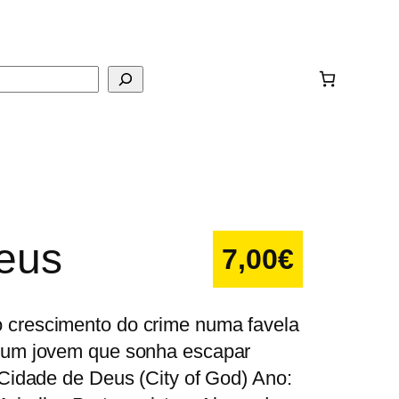
ar
eus
7,00
€
o crescimento do crime numa favela
de um jovem que sonha escapar
: Cidade de Deus (City of God) Ano: