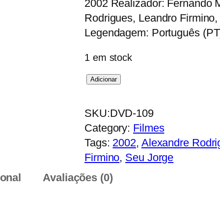
2002 Realizador: Fernando M
Rodrigues, Leandro Firmino
Legendagem: Português (PT
1 em stock
Q
Adicionar
u
a
SKU:
DVD-109
n
Category:
Filmes
t
Tags:
2002
, 
Alexandre Rodri
i
Firmino
, 
Seu Jorge
d
ional
Avaliações (0)
a
d
e