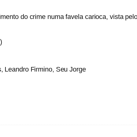
d
e
imento do crime numa favela carioca, vista pe
C
i
d
)
a
d
e
s, Leandro Firmino, Seu Jorge
d
e
D
e
u
s