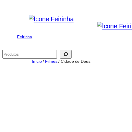
Saltar
para
o
conteúdo
Feirinha
Pesquisar
Início
/
Filmes
/ Cidade de Deus