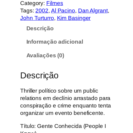
n
Category:
Filmes
t
Tags:
2002
, 
Al Pacino
, 
Dan Algrant
, 
i
John Turturro
, 
Kim Basinger
d
Descrição
a
d
Informação adicional
e
d
Avaliações (0)
e
G
Descrição
e
n
t
Thriller político sobre um public
e
relations em declínio arrastado para
C
conspiração e crime enquanto tenta
o
organizar um evento beneficente.
n
Título: Gente Conhecida (People I
h