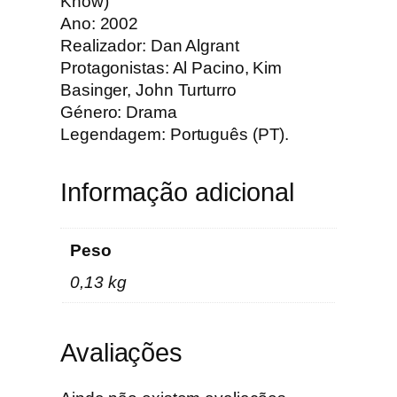
Know)
e
Ano: 2002
c
Realizador: Dan Algrant
i
Protagonistas: Al Pacino, Kim
d
Basinger, John Turturro
a
Género: Drama
Legendagem: Português (PT).
Informação adicional
Peso
0,13 kg
Avaliações