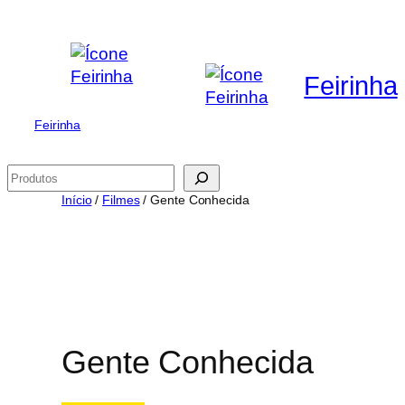
Saltar
para
o
Feirinha
conteúdo
Feirinha
Pesquisar
Início
/
Filmes
/ Gente Conhecida
Gente Conhecida