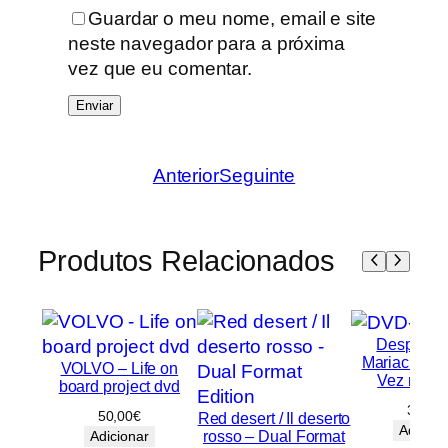
Guardar o meu nome, email e site
neste navegador para a próxima
vez que eu comentar.
Anterior
Seguinte
Produtos Relacionados
Desperado
Mariachi / 
VOLVO – Life on
Vez no M
board project dvd
30,00
50,00
€
Red desert / Il deserto
Adicion
rosso – Dual Format
Adicionar