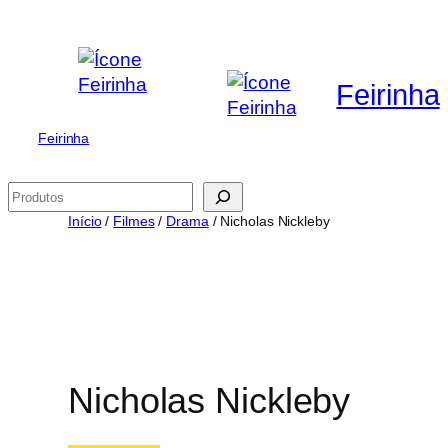
Saltar
para
o
Feirinha
conteúdo
Feirinha
Pesquisar
Início
/
Filmes
/
Drama
/ Nicholas Nickleby
Nicholas Nickleby