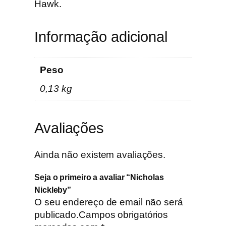
l
Hawk.
e
b
Informação adicional
y
Peso
0,13 kg
Avaliações
Ainda não existem avaliações.
Seja o primeiro a avaliar “Nicholas
Nickleby”
O seu endereço de email não será
publicado.
Campos obrigatórios