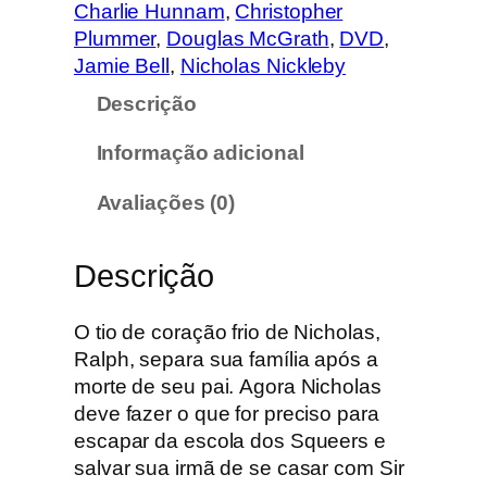
d
Charlie Hunnam
, 
Christopher
a
Plummer
, 
Douglas McGrath
, 
DVD
, 
d
Jamie Bell
, 
Nicholas Nickleby
e
Descrição
d
e
Informação adicional
N
i
Avaliações (0)
c
h
Descrição
o
l
a
O tio de coração frio de Nicholas,
s
Ralph, separa sua família após a
N
morte de seu pai. Agora Nicholas
i
deve fazer o que for preciso para
c
escapar da escola dos Squeers e
k
salvar sua irmã de se casar com Sir