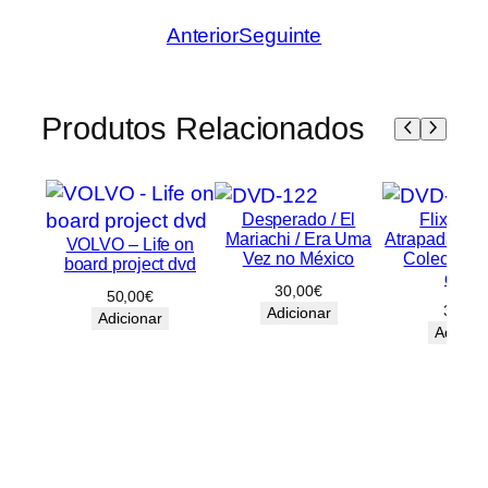
Anterior
Seguinte
Produtos Relacionados
Desperado / El
FlixBox
Mariachi / Era Uma
Atrapada, Ide
VOLVO – Life on
Vez no México
Coleciona
board project dvd
osso
30,00
€
50,00
€
30,00
Adicionar
Adicionar
Adicion