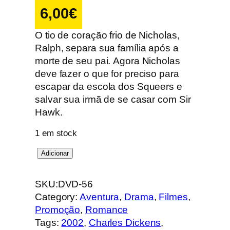
6,00
€
O tio de coração frio de Nicholas,
Ralph, separa sua família após a
morte de seu pai. Agora Nicholas
deve fazer o que for preciso para
escapar da escola dos Squeers e
salvar sua irmã de se casar com Sir
Hawk.
1 em stock
Q
Adicionar
u
a
SKU:
DVD-56
n
Category:
Aventura
, 
Drama
, 
Filmes
, 
t
Promoção
, 
Romance
i
Tags:
2002
, 
Charles Dickens
, 