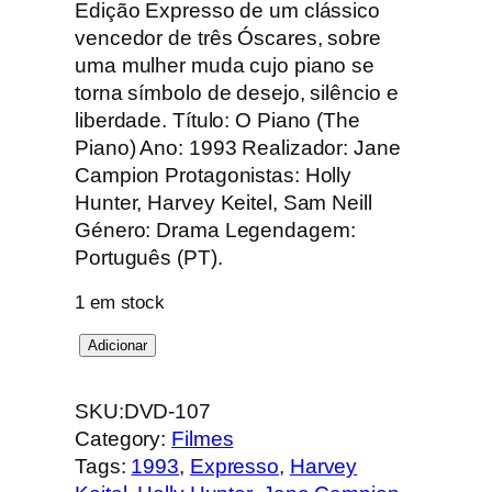
Edição Expresso de um clássico
vencedor de três Óscares, sobre
uma mulher muda cujo piano se
torna símbolo de desejo, silêncio e
liberdade. Título: O Piano (The
Piano) Ano: 1993 Realizador: Jane
Campion Protagonistas: Holly
Hunter, Harvey Keitel, Sam Neill
Género: Drama Legendagem:
Português (PT).
1 em stock
Q
Adicionar
u
a
SKU:
DVD-107
n
Category:
Filmes
t
Tags:
1993
, 
Expresso
, 
Harvey
i