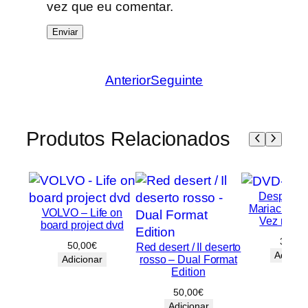
vez que eu comentar.
Anterior
Seguinte
Produtos Relacionados
Desperado
Mariachi / 
VOLVO – Life on
Vez no M
board project dvd
30,00
50,00
€
Red desert / Il deserto
Adicion
rosso – Dual Format
Adicionar
Edition
50,00
€
Adicionar