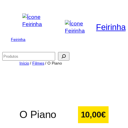
Saltar
para
o
Feirinha
conteúdo
Feirinha
Pesquisar
Início
/
Filmes
/ O Piano
O Piano
10,00
€