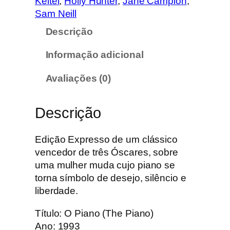
Keitel
, 
Holly Hunter
, 
Jane Campion
, 
d
Sam Neill
a
Descrição
d
e
Informação adicional
d
e
Avaliações (0)
O
P
Descrição
i
a
n
Edição Expresso de um clássico
o
vencedor de três Óscares, sobre
uma mulher muda cujo piano se
torna símbolo de desejo, silêncio e
liberdade.
Título: O Piano (The Piano)
Ano: 1993