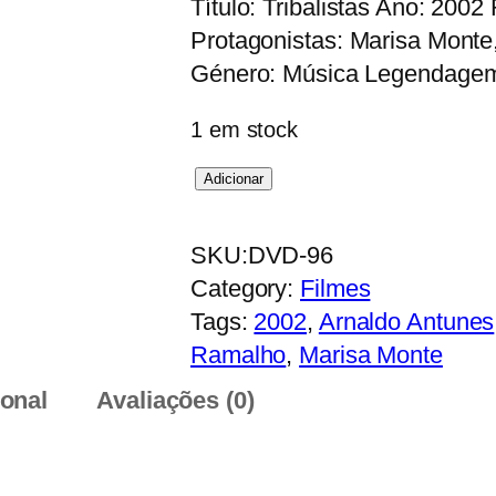
Título: Tribalistas Ano: 200
Protagonistas: Marisa Monte
Género: Música Legendagem:
1 em stock
Q
Adicionar
u
a
SKU:
DVD-96
n
Category:
Filmes
t
Tags:
2002
, 
Arnaldo Antunes
i
Ramalho
, 
Marisa Monte
d
ional
Avaliações (0)
a
d
e