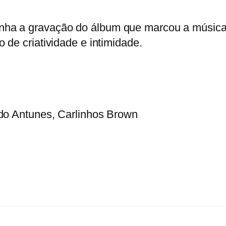
d
e
a a gravação do álbum que marcou a música po
T
de criatividade e intimidade.
r
i
b
a
l
ldo Antunes, Carlinhos Brown
i
s
t
a
s