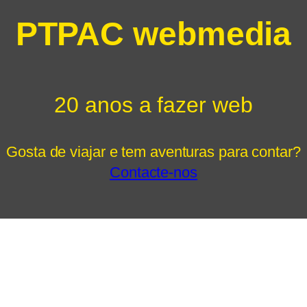
PTPAC webmedia
20 anos a fazer web
Gosta de viajar e tem aventuras para contar?
Contacte-nos