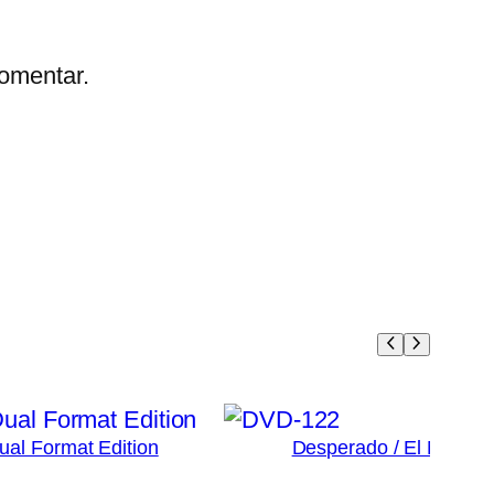
omentar.
Dual Format Edition
Desperado / El Mariac
3