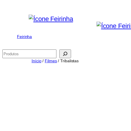
Saltar
para
o
conteúdo
Feirinha
Pesquisar
Início
/
Filmes
/ Tribalistas