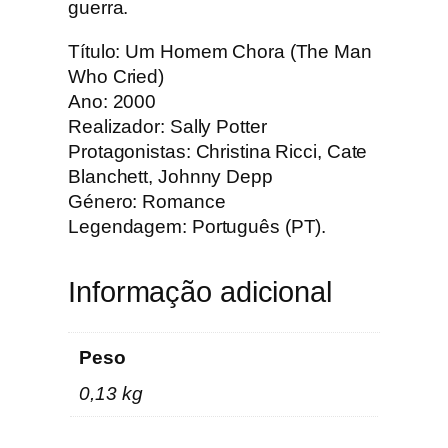
h
guerra.
o
Título: Um Homem Chora (The Man
r
Who Cried)
a
Ano: 2000
Realizador: Sally Potter
Protagonistas: Christina Ricci, Cate
Blanchett, Johnny Depp
Género: Romance
Legendagem: Português (PT).
Informação adicional
Peso
0,13 kg