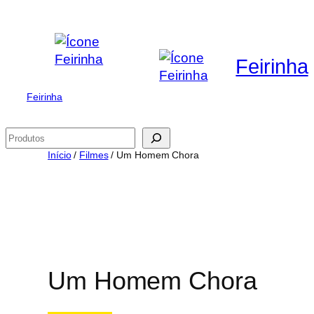
Saltar
para
o
Feirinha
conteúdo
Feirinha
Pesquisar
Início
/
Filmes
/ Um Homem Chora
Um Homem Chora