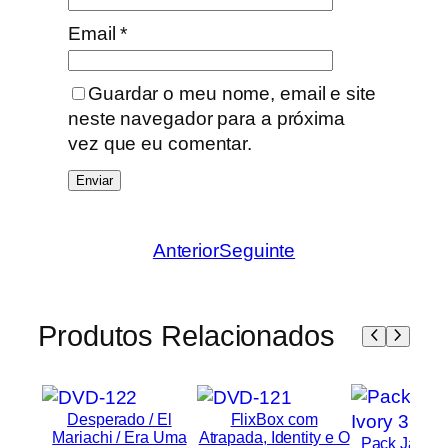
Email
*
Guardar o meu nome, email e site
neste navegador para a próxima
vez que eu comentar.
Anterior
Seguinte
Produtos Relacionados
Desperado / El
FlixBox com
Mariachi / Era Uma
Atrapada, Identity e O
Pack James 