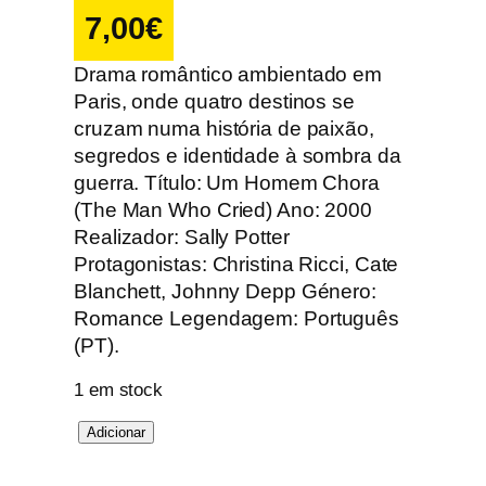
7,00
€
Drama romântico ambientado em
Paris, onde quatro destinos se
cruzam numa história de paixão,
segredos e identidade à sombra da
guerra. Título: Um Homem Chora
(The Man Who Cried) Ano: 2000
Realizador: Sally Potter
Protagonistas: Christina Ricci, Cate
Blanchett, Johnny Depp Género:
Romance Legendagem: Português
(PT).
1 em stock
Q
Adicionar
u