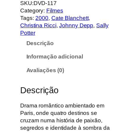
a
SKU:
DVD-117
n
Category:
Filmes
t
Tags:
2000
, 
Cate Blanchett
, 
i
Christina Ricci
, 
Johnny Depp
, 
Sally
d
Potter
a
Descrição
d
e
Informação adicional
d
e
Avaliações (0)
U
m
Descrição
H
o
m
Drama romântico ambientado em
e
Paris, onde quatro destinos se
m
cruzam numa história de paixão,
C
segredos e identidade à sombra da