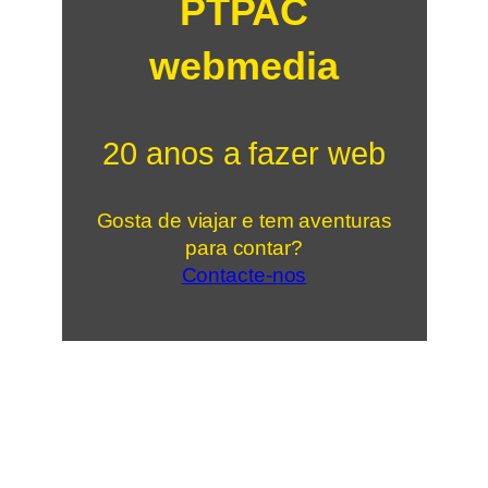
PTPAC
webmedia
20 anos a fazer web
Gosta de viajar e tem aventuras
para contar?
Contacte-nos