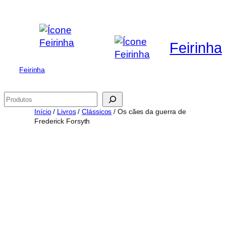
Saltar
para
o
Feirinha
conteúdo
Feirinha
Pesquisar
Início
/
Livros
/
Clássicos
/ Os cães da guerra de
Frederick Forsyth