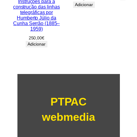
Instruções para a
Adicionar
construção das linhas
telegráficas por
Humberto Júlio da
Cunha Serrão (1885–
1959)
250,00
€
Adicionar
PTPAC
webmedia