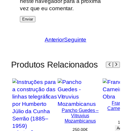
neste navegador para a próxima
vez que eu comentar.
Anterior
Seguinte
Produtos Relacionados
Francisc
Carneiro – 
Pancho Guedes –
Obra
Vitruvius
Mozambicanus
100,00
Adicion
250,00
€