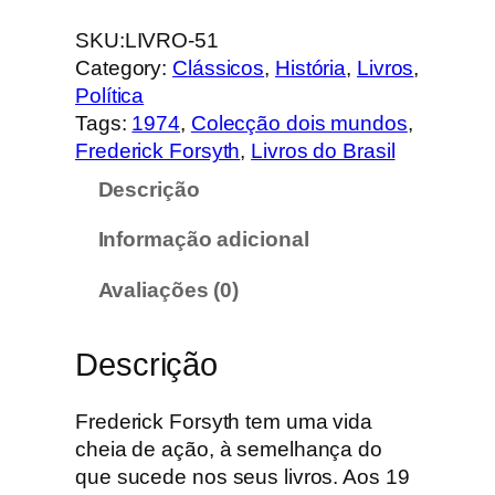
u
a
SKU:
LIVRO-51
n
Category:
Clássicos
, 
História
, 
Livros
, 
t
Política
i
Tags:
1974
, 
Colecção dois mundos
, 
d
Frederick Forsyth
, 
Livros do Brasil
a
Descrição
d
e
Informação adicional
d
e
Avaliações (0)
O
s
Descrição
c
ã
e
Frederick Forsyth tem uma vida
s
cheia de ação, à semelhança do
d
que sucede nos seus livros. Aos 19