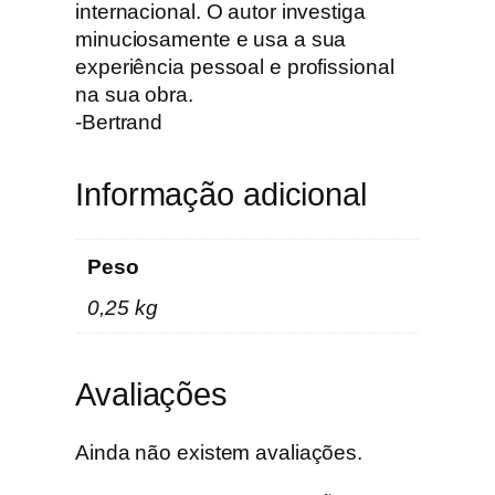
F
internacional. O autor investiga
o
minuciosamente e usa a sua
r
experiência pessoal e profissional
s
na sua obra.
y
-Bertrand
t
h
Informação adicional
Peso
0,25 kg
Avaliações
Ainda não existem avaliações.