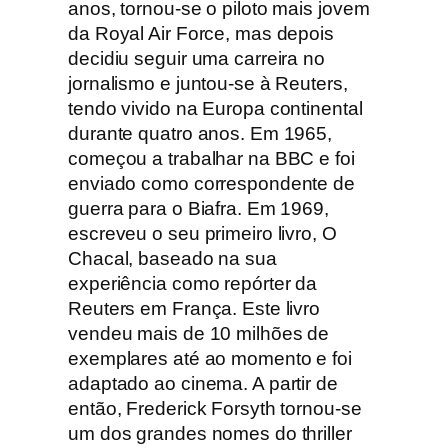
a
anos, tornou-se o piloto mais jovem
g
da Royal Air Force, mas depois
u
decidiu seguir uma carreira no
e
jornalismo e juntou-se à Reuters,
r
tendo vivido na Europa continental
r
durante quatro anos. Em 1965,
a
começou a trabalhar na BBC e foi
d
enviado como correspondente de
e
guerra para o Biafra. Em 1969,
F
escreveu o seu primeiro livro, O
r
Chacal, baseado na sua
e
experiência como repórter da
d
Reuters em França. Este livro
e
vendeu mais de 10 milhões de
r
exemplares até ao momento e foi
i
adaptado ao cinema. A partir de
c
então, Frederick Forsyth tornou-se
k
um dos grandes nomes do thriller